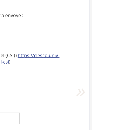
ra envoyé :
l (CSI) (
https://clesco.univ-
l-csi
).