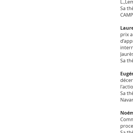
L.,Lem
Sa th
CAMP
Laur
prix 
d’app
inter
Jaurè
Sa th
Eugén
décer
l'acti
Sa th
Navar
Noém
Commu
proce
Sa th