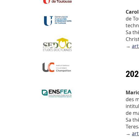
Carol
de Tou
techn
Sa th
Chris
→
art
202
Mari
des m
intit
de ma
Sa th
Teres
→
art