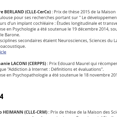
re BERLAND (CLLE-CerCo)
: Prix de thèse 2015 de la Maison
ulouse pour ses recherches portant sur " Le développemen
urs d’un implant cochléaire : Études longitudinale et transve
èse en Psychologie a été soutenue le 19 décembre 2014, sous
le Barone.
isciplines secondaires étaient Neurosciences, Sciences du 
oacoustique.
icle
hanie LACONI (CERPPS)
: Prix Edouard Maurel qui récompen
que "Addiction à Internet : Définitions et évaluations".
èse en Psychopathologie a été soutenue le 18 novembre 2014
4
o HEIMANN (CLLE-CRM)
: Prix de thèse de la Maison des Sc