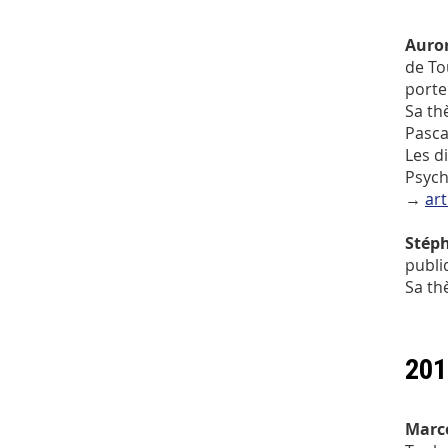
Auro
de To
porte
Sa th
Pasca
Les d
Psych
→
art
Stép
publi
Sa th
201
Marc