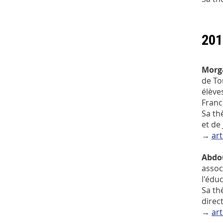
201
Morg
de To
élève
Franc
Sa th
et de
→
art
Abdou
assoc
l'édu
Sa th
direc
→
art