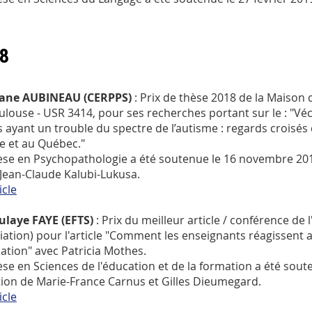
8
ane AUBINEAU (CERPPS)
: Prix de thèse 2018 de la Maison 
ulouse - USR 3414, pour ses recherches portant sur le : "Véc
s ayant un trouble du spectre de l’autisme : regards croisés
e et au Québec."
èse en Psychopathologie a été soutenue le 16 novembre 2017
 Jean-Claude Kalubi-Lukusa.
icle
laye FAYE (EFTS)
: Prix du meilleur article / conférence d
iation) pour l'article "Comment les enseignants réagissen
cation" avec Patricia Mothes.
èse en Sciences de l'éducation et de la formation a été sou
tion de Marie-France Carnus et Gilles Dieumegard.
icle