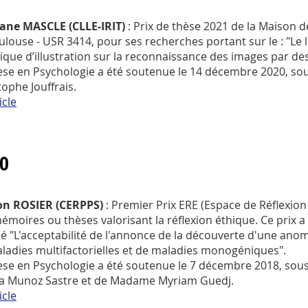
ane MASCLE (CLLE-IRIT)
: Prix de thèse 2021 de la Maison d
louse - USR 3414, pour ses recherches portant sur le : "Le livr
ique d’illustration sur la reconnaissance des images par d
èse en Psychologie a été soutenue le 14 décembre 2020, sou
tophe Jouffrais.
icle
0
on ROSIER (CERPPS)
: Premier Prix ERE (Espace de Réflexio
émoires ou thèses valorisant la réflexion éthique. Ce prix a
ulé "L'acceptabilité de l'annonce de la découverte d'une anom
ladies multifactorielles et de maladies monogéniques".
èse en Psychologie a été soutenue le 7 décembre 2018, sous 
a Munoz Sastre et de Madame Myriam Guedj.
icle