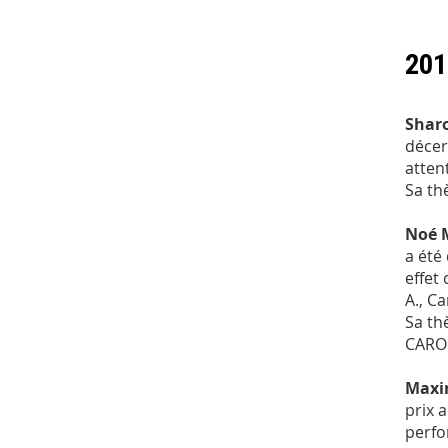
201
Shar
décern
atten
Sa th
Noé 
a été 
effet
A., Ca
Sa th
CARO
Maxi
prix 
perfo