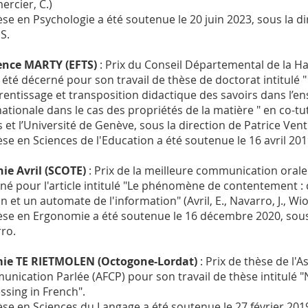
ercier, C.)
èse en Psychologie a été soutenue le 20 juin 2023, sous la d
S.
ence MARTY (EFTS)
: Prix du Conseil Départemental de la Ha
a été décerné pour son travail de thèse de doctorat intitulé "
rentissage et transposition didactique des savoirs dans l’
nationale dans le cas des propriétés de la matière " en co-tu
s et l’Université de Genève, sous la direction de Patrice Vent
èse en Sciences de l'Education a été soutenue le 16 avril 201
ie Avril (SCOTE)
: Prix de la meilleure communication orale
né pour l'article intitulé "Le phénomène de contentement 
on et un automate de l'information" (Avril, E., Navarro, J., Wiol
èse en Ergonomie a été soutenue le 16 décembre 2020, sous l
ro.
ie TE RIETMOLEN (Octogone-Lordat)
: Prix de thèse de l'
nication Parlée (AFCP) pour son travail de thèse intitulé "N
ssing in French".
èse en Sciences du Langage a été soutenue le 27 février 2019