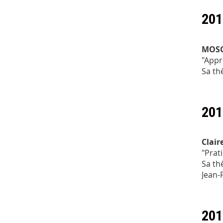
201
MOSC
"Appr
Sa th
201
Clair
"Prat
Sa th
Jean-
201